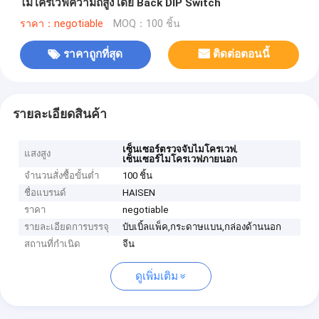
ไมโครเวฟความถี่สูงโดย Back DIP Switch
ราคา：negotiable
MOQ：100 ชิ้น
ราคาถูกที่สุด
ติดต่อตอนนี้
รายละเอียดสินค้า
,
เซ็นเซอร์ตรวจจับไมโครเวฟ
แสงสูง
เซ็นเซอร์ไมโครเวฟภายนอก
จำนวนสั่งซื้อขั้นต่ำ
100 ชิ้น
ชื่อแบรนด์
HAISEN
ราคา
negotiable
รายละเอียดการบรรจุ
บับเบิ้ลแพ็ค,กระดาษแบน,กล่องด้านนอก
สถานที่กำเนิด
จีน
ดูเพิ่มเติม